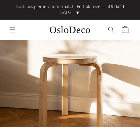
Spør oss gjerne om prismatch! Fri frakt over 1500 kr* ⅼ
SALG
▼
OsloDeco