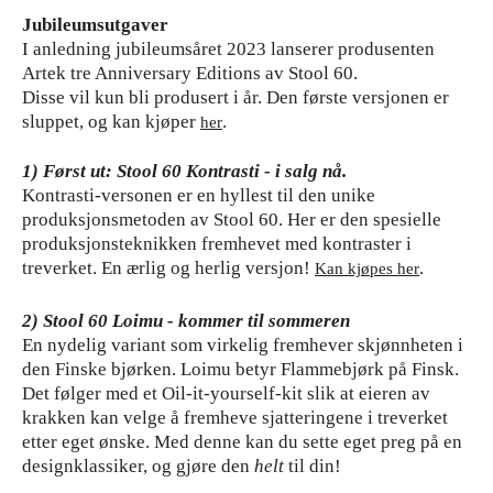
Jubileumsutgaver
I anledning jubileumsåret 2023 lanserer produsenten
Artek tre Anniversary Editions av Stool 60.
Disse vil kun bli produsert i år. Den første versjonen er
sluppet, og kan kjøper
.
her
1) Først ut: Stool 60 Kontrasti - i salg nå.
Kontrasti-versonen er en hyllest til den unike
produksjonsmetoden av Stool 60. Her er den spesielle
produksjonsteknikken fremhevet med kontraster i
treverket. En ærlig og herlig versjon!
.
Kan kjøpes her
2) Stool 60 Loimu - kommer til sommeren
En nydelig variant som virkelig fremhever skjønnheten i
den Finske bjørken. Loimu betyr Flammebjørk på Finsk.
Det følger med et Oil-it-yourself-kit slik at eieren av
krakken kan velge å fremheve sjatteringene i treverket
etter eget ønske. Med denne kan du sette eget preg på en
designklassiker, og gjøre den
helt
til din!