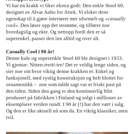
Vi har en krakk vi liker ekstra godt: Den enkle Stool 60,
designet av Alvar Aalto for Artek. Vi elsker dens
egenskap til å gjøre interiøret mer uformelt og
«casually
cool»
. Den løser opp det stramme, og tilfører noe
hverdagslig og ekte. Og nettopp fordi den er så
superenkel, passer den inn alltid og over alt.
Casually Cool i 90 år!
Denne kule og superenkle Stool 60 ble designet i 1933.
Vi gjentar: Nitten
-tretti-
tre
!
Det er veldig lenge siden, og
sier noe om hvor viktig denne krakken er. Enkel og
funksjonell, med synlig konstruksjon og helt blottet for
ornamentikk – noe som mildt sagt var et friskt pust på
den tiden. Siden den gang er den kontinuerlig blitt
produsert på fabrikken i Finland og solgt i millioner av
eksemplarer verden rundt. I 90 år (!) har den vært i salg.
Og den er like aktuell nå som da. En viktig klassiker, uten
tvil.