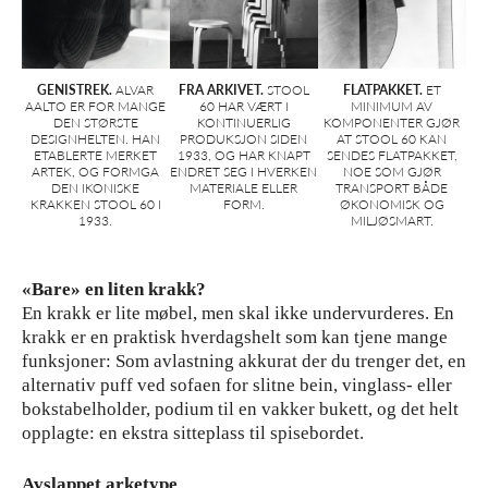
GENISTREK.
ALVAR
FRA ARKIVET.
STOOL
FLATPAKKET.
ET
AALTO ER FOR MANGE
60 HAR VÆRT I
MINIMUM AV
DEN STØRSTE
KONTINUERLIG
KOMPONENTER GJØR
DESIGNHELTEN. HAN
PRODUKSJON SIDEN
AT STOOL 60 KAN
ETABLERTE MERKET
1933, OG HAR KNAPT
SENDES FLATPAKKET,
ARTEK, OG FORMGA
ENDRET SEG I HVERKEN
NOE SOM GJØR
DEN IKONISKE
MATERIALE ELLER
TRANSPORT BÅDE
KRAKKEN STOOL 60 I
FORM.
ØKONOMISK OG
1933.
MILJØSMART.
«Bare» en liten krakk?
En krakk er lite møbel, men skal ikke undervurderes. En
krakk er en praktisk hverdagshelt som kan tjene mange
funksjoner: Som avlastning akkurat der du trenger det, en
alternativ puff ved sofaen for slitne bein, vinglass- eller
bokstabelholder, podium til en vakker bukett, og det helt
opplagte: en ekstra sitteplass til spisebordet.
Avslappet arketype