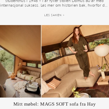
studenthus i 1946 – i år fyller stolen Domus 80 år med
internasjonal suksess. Les mer om historien bak, hvorfor den
passer...
LES SAKEN >
Mitt møbel: MAGS SOFT sofa fra Hay