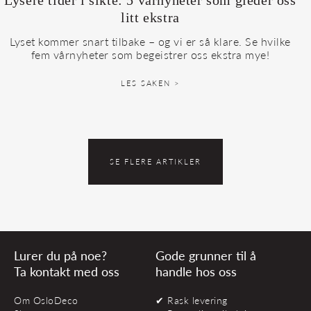
Lysere tider i sikte: 5 vårnyheter som gleder oss
litt ekstra
Lyset kommer snart tilbake – og vi er så klare. Se hvilke
fem vårnyheter som begeistrer oss ekstra mye!
LES SAKEN >
SE FLERE ARTIKLER
Lurer du på noe?
Gode grunner til å
Ta kontakt med oss
handle hos oss
Om OsloDeco
✔ Rask levering