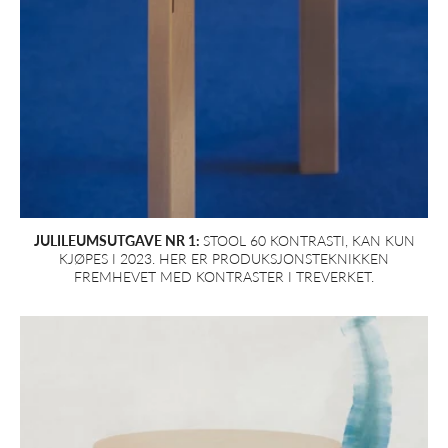
JULILEUMSUTGAVE NR 1:
STOOL 60 KONTRASTI, KAN KUN
KJØPES I 2023. HER ER PRODUKSJONSTEKNIKKEN
FREMHEVET MED KONTRASTER I TREVERKET.