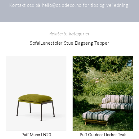
Kontakt oss på hello@oslodeco.no for tips og veiledning!
Relaterte kategorier
Sofa
Lenestoler
Stue
Dagseng
Tepper
|
|
|
|
Puff
Puff
Muno
Outdoor
LN20
Hocker
Teak
Puff Muno LN20
Puff Outdoor Hocker Teak