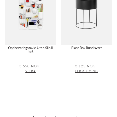
hvit
svart
Oppbevaringstavle Uten.Silo II
Plant Box Rund svart
hvit
3.650 NOK
Vanlig
3.125 NOK
Vanlig
pris
pris
VITRA
FERM LIVING