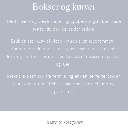
Samling:
Bokser og kurver
Med smarte og vakre kurver og oppbevaringsbokser både
pynter du opp og holder orden!
Bruk en stor kurv til pledd i stuen eller soverommet. I
stuen rydder du bort leker og magasiner i en kurv med
lokk, og i entreen er de et perfekt sted å plassere hansker
og luer.
Praktiske plant box fra ferm living er den perfekte boksen
til å skape orden i bøker, magasiner, potteplanter og
pynteting!
Relaterte kategorier