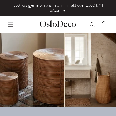
Spør oss gjerne om prismatch! Fri frakt over 1500 kr* ⅼ
SALG
▼
OsloDeco