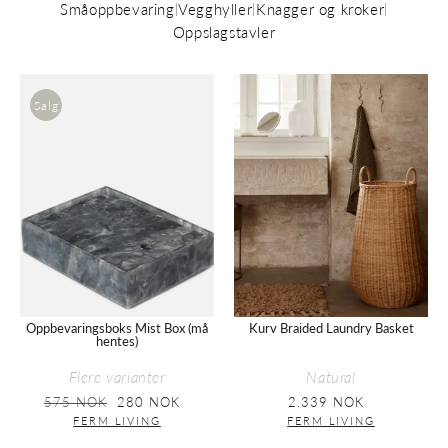
Småoppbevaring
Vegghyller
Knagger og kroker
|
|
|
Oppslagstavler
Oppbevaringsboks
Kurv
Salg
Mist
Braided
Box
Laundry
(må
Basket
hentes)
Oppbevaringsboks Mist Box (må
Kurv Braided Laundry Basket
hentes)
Flere varianter
Natural
Vanlig
575 NOK
Salgspris
280 NOK
2.339 NOK
Vanlig
pris
pris
FERM LIVING
FERM LIVING