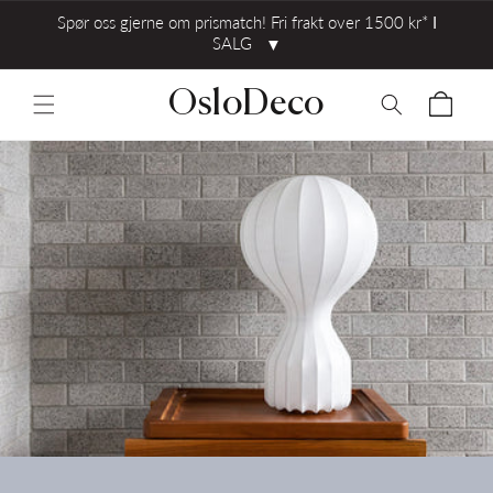
Spør oss gjerne om prismatch! Fri frakt over 1500 kr* ⅼ
SALG
▼
OsloDeco