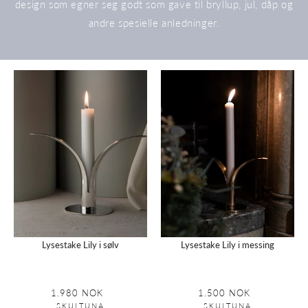
design som egner seg godt som gave til bryllup, jul, dåp og
andre spesielle anledninger.
Lysestake
Lysestake
Lily
Lily
i
i
sølv
messing
Lysestake Lily i sølv
Lysestake Lily i messing
1.980 NOK
Vanlig
1.500 NOK
Vanlig
pris
pris
SKULTUNA
SKULTUNA