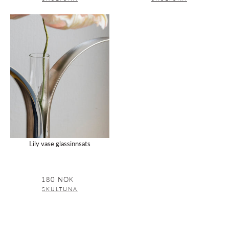
Lily
vase
glassinnsats
Lily vase glassinnsats
180 NOK
Vanlig
pris
SKULTUNA