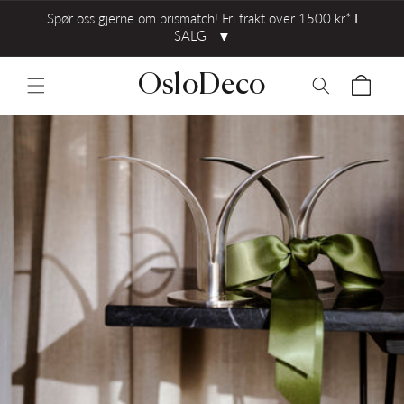
Spør oss gjerne om prismatch! Fri frakt over 1500 kr* ⅼ
SALG
▼
OsloDeco