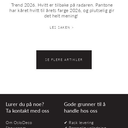
Trend 2026. Hvitt er tilbake på radaren. Pantone
har kåret hvitt til årets farge 2026, og plutselig gir
det helt mening!
LES SAKEN >
SE FLERE ARTIKLER
Lurer du på noe?
Gode grunner til å
Ta kontakt med oss
handle hos oss
Om OsloDeco
✔ Rask levering
Showroom
✔ Personlig veiledning