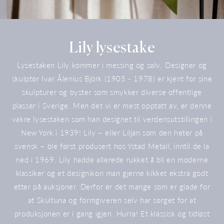
Samling:
Lily lysestake
Lysestaken Lily kommer i messing og sølv. Designer og
skulptør Ivar Ålenius Björk (1905 - 1978) er kjent for sine
skulpturer og byster som smykker diverse offentlige
plasser i Sverige. Men det vi er mest opptatt av, er denne
vakre lysestaken som han designet til verdensutstillingen i
New York i 1939! Lily – eller Liljan som den heter på
svensk – ble først produsert hos Ystad Metall, inntil de la
ned i 1969. Lily hadde allerede rukket å bli en moderne
klassiker og et designikon man gjerne kikket ekstra godt
etter på auksjoner. Derfor er det mange som er glade for
at Skultuna og formgiveren selv har sørget for at
produksjonen er i gang igjen. Hurra! Et klassisk og tidløst