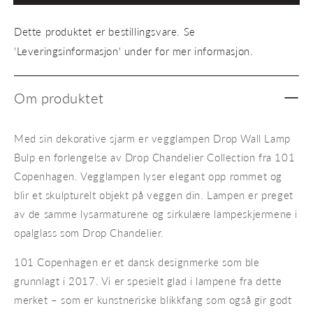
Wall
Wall
Lamp
Lamp
Dette produktet er bestillingsvare. Se
Bulp
Bulp
'Leveringsinformasjon' under for mer informasjon.
Om produktet
Med sin dekorative sjarm er vegglampen Drop Wall Lamp
Bulp en forlengelse av Drop Chandelier Collection fra 101
Copenhagen. Vegglampen lyser elegant opp rommet og
blir et skulpturelt objekt på veggen din. Lampen er preget
av de samme lysarmaturene og sirkulære lampeskjermene i
opalglass som Drop Chandelier.
101 Copenhagen er et dansk designmerke som ble
grunnlagt i 2017. Vi er spesielt glad i lampene fra dette
merket – som er kunstneriske blikkfang som også gir godt