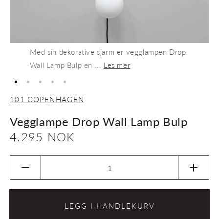
Med sin dekorative sjarm er vegglampen Drop
Wall Lamp Bulp en ...
Les mer
101 COPENHAGEN
Vegglampe Drop Wall Lamp Bulp
Vanlig
4.295 NOK
pris
Senk
Øk
antallet
antalle
for
for
Vegglampe
Veggl
LEGG I HANDLEKURV
Drop
Drop