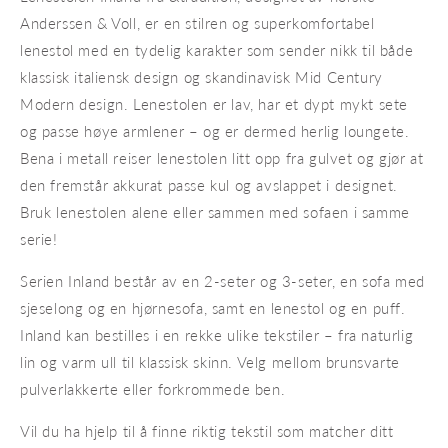
Anderssen & Voll, er en stilren og superkomfortabel
lenestol med en tydelig karakter som sender nikk til både
klassisk italiensk design og skandinavisk Mid Century
Modern design. Lenestolen er lav, har et dypt mykt sete
og passe høye armlener – og er dermed herlig loungete.
Bena i metall reiser lenestolen litt opp fra gulvet og gjør at
den fremstår akkurat passe kul og avslappet i designet.
Bruk lenestolen alene eller sammen med sofaen i samme
serie!
Serien Inland består av en 2-seter og 3-seter, en sofa med
sjeselong og en hjørnesofa, samt en lenestol og en puff.
Inland kan bestilles i en rekke ulike tekstiler – fra naturlig
lin og varm ull til klassisk skinn. Velg mellom brunsvarte
pulverlakkerte eller forkrommede ben.
Vil du ha hjelp til å finne riktig tekstil som matcher ditt