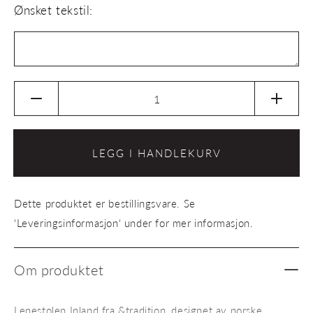
Ønsket tekstil:
Senk
Øk
antallet
antalle
for
for
Lenestol
Lenest
LEGG I HANDLEKURV
Inland
Inland
AV21
AV21
Dette produktet er bestillingsvare. Se
'Leveringsinformasjon' under for mer informasjon.
Om produktet
Lenestolen Inland fra &tradition, designet av norske