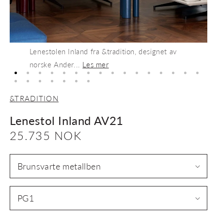
Lenestolen Inland fra &tradition, designet av
norske Ander...
Les mer
&TRADITION
Lenestol Inland AV21
Vanlig
25.735 NOK
pris