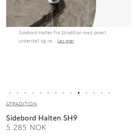
Sidebord Halten fra &tradition med polert
understell og rø...
Les mer
&TRADITION
Sidebord Halten SH9
Vanlig
5.285 NOK