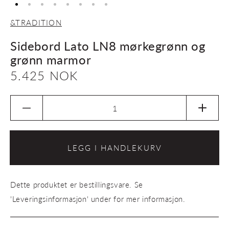
&TRADITION
Sidebord Lato LN8 mørkegrønn og
grønn marmor
Vanlig
5.425 NOK
pris
Senk
Øk
antallet
antalle
for
for
Sidebord
Sideb
LEGG I HANDLEKURV
Lato
Lato
LN8
LN8
mørkegrønn
mørke
Dette produktet er bestillingsvare. Se
og
og
grønn
grønn
'Leveringsinformasjon' under for mer informasjon.
marmor
marmo