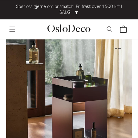
Spør oss gjerne om prismatch! Fri frakt over 1500 kr* ⅼ
SALG
▼
OsloDeco
Åpne
medie
1
i
gallerivisni