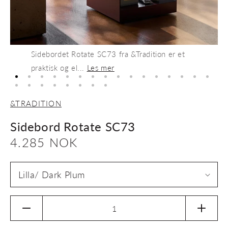
Sidebordet Rotate SC73 fra &Tradition er et
praktisk og el...
Les mer
&TRADITION
Sidebord Rotate SC73
Vanlig
4.285 NOK
pris
Senk
Øk
antallet
antalle