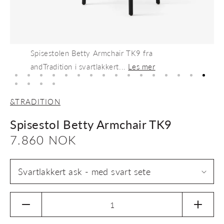
Spisestolen Betty Armchair TK9 fra
andTradition i svartlakkert...
Les mer
&TRADITION
Spisestol Betty Armchair TK9
Vanlig
7.860 NOK
pris
Senk
Øk
antallet
antalle