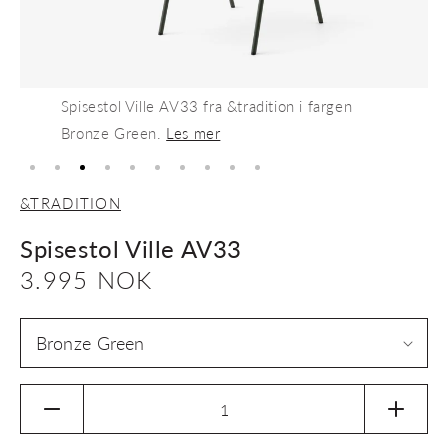
Spisestol Ville AV33 fra &tradition i fargen
Bronze Green.
Les mer
&TRADITION
Spisestol Ville AV33
Vanlig
3.995 NOK
pris
Senk
Øk
antallet
antalle