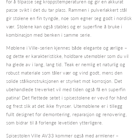
for å tilpasse seg kroppstemperaturen og gir en akkurat
passe svikt i det du tar plass. Rammen i pulverlakkert stål
gir stolene en fin tyngde, noe som egner seg godt i nordisk
vær. Stolene kan også stables og er superfine å bruke i
kombinasjon med benken i samme serie.
Møblene i Ville-serien kjennes både elegante og ærlige –
og dette er karakteristiske, holdbare utemøbler som du vil
ha glede av i lang, lang tid. Teak er nemlig et naturlig og
robust materiale som tåler vær og vind godt, mens den
solide stålkonstruksjonen er styrket mot korrosjon. Det
ubehandlede treverket vil med tiden også få en superfin
patina! Det flettede setet i spisestolene er vevd for hånd
og frest slik at det ikke frynser. Utemøblene er i tillegg
fullt designet for demontering, reparasjon og renovering,
som bidrar til å forlenge levetiden ytterligere.
Spisestolen Ville AV33 kommer også med armlener –