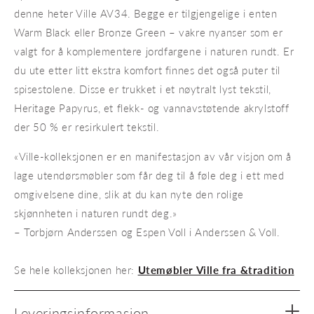
denne heter Ville AV34. Begge er tilgjengelige i enten
Warm Black eller Bronze Green – vakre nyanser som er
valgt for å komplementere jordfargene i naturen rundt. Er
du ute etter litt ekstra komfort finnes det også puter til
spisestolene. Disse er trukket i et nøytralt lyst tekstil,
Heritage Papyrus, et flekk- og vannavstøtende akrylstoff
der 50 % er resirkulert tekstil.
«Ville-kolleksjonen er en manifestasjon av vår visjon om å
lage utendørsmøbler som får deg til å føle deg i ett med
omgivelsene dine, slik at du kan nyte den rolige
skjønnheten i naturen rundt deg.»
– Torbjørn Anderssen og Espen Voll i Anderssen & Voll.
Se hele kolleksjonen her:
Utemøbler Ville fra &tradition
Leveringsinformasjon