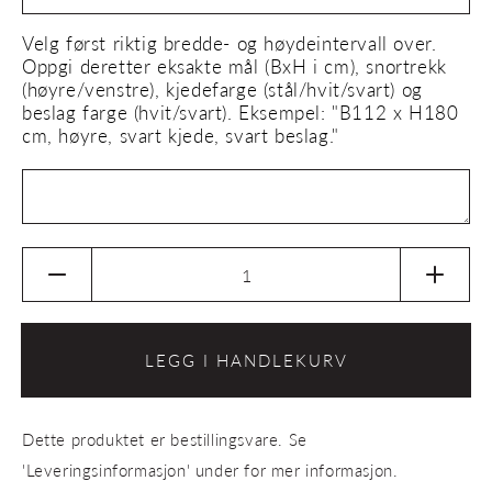
Velg først riktig bredde- og høydeintervall over.
Oppgi deretter eksakte mål (BxH i cm), snortrekk
(høyre/venstre), kjedefarge (stål/hvit/svart) og
beslag farge (hvit/svart). Eksempel: "B112 x H180
cm, høyre, svart kjede, svart beslag."
Senk
Øk
antallet
antalle
for
for
Rullegardin
Rulleg
LEGG I HANDLEKURV
fin
fin
bambus
bambu
brun
brun
Dette produktet er bestillingsvare. Se
-
-
Kjedetrekk
Kjedet
'Leveringsinformasjon' under for mer informasjon.