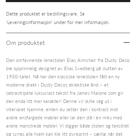
Armchair
Armch
Zebra
Zebra
Dette produktet er bestillingsvare. Se
'Leveringsinformasjon' under for mer informasjon.
Om produktet
Den omfavnende lenestolen Elias Armchair fra Dusty Deco
ble opprinnelig designet av Elias Svedberg på slutten av
1930-tallet. Nå har den klassiske lenestolen fått en ny
moderne drakt i Dusty Decos eklektiske ånd – et
sebrastripete luksuriøst tekstil fra James Malone som gir
den enda litt mer karakter! Denne vil skille seg ut i
interiøret hjemme, enten du setter den i kontrast mot
andre ensfargede møbler eller lar den stå i en miks med
andre mønstrede møbler. Vi digger både stolen og tekstilet
og synes alle hjem kan kle litt dyreprint – særlig når det