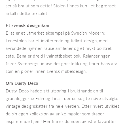
ser så bra ut som dette! Stolen finnes kun i et begrenset
antall i dette tekstilet.
Et svensk designikon
Elias er et utmerket eksempel på Swedish Modern:
Lenestolen har et inviterende og tidløst design, med
avrundede hjørner, rause armlener og et mykt polstret
sete. Bena er dreid i valnøttbeiset bøk. Relanseringen
feirer Svedbergs tidløse designestetikk og feirer hans arv
som en pioner innen svensk møbeldesign.
Om Dusty Deco
Dusty Deco hadde sitt utspring i brukthandelen til
grunnleggerne Edin og Lina - der de solgte nøye utvalgte
vintage designskatter fra hele verden. Etter hvert utviklet
de sin egen kolleksjon av unike møbler som skaper
inspirerende hjem! Her finner du noen av våre favoritter