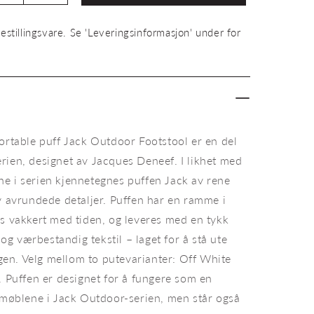
antallet
for
estillingsvare. Se 'Leveringsinformasjon' under for
Puff
Jack
Outdoor
Footstool
ortable puff Jack Outdoor Footstool er en del
rien, designet av Jacques Deneef. I likhet med
e i serien kjennetegnes puffen Jack av rene
v avrundede detaljer. Puffen har en ramme i
es vakkert med tiden, og leveres med en tykk
t og værbestandig tekstil – laget for å stå ute
n. Velg mellom to putevarianter: Off White
e Chair og puff Jack Outdoor Footstool fra Ethnicraft med
I li
. Puffen er designet for å fungere som en
Loun
temøblene i Jack Outdoor-serien, men står også
avru