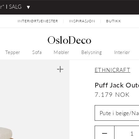
kr* ⅼ SALG
▼
INTERIØRTJENESTER
INSPIRASJON
BUTIKK
|
|
OsloDeco
Tepper
Sofa
Møbler
Belysning
Interiør
ETHNICRAFT
Åpne
medie
2
Puff Jack Out
i
gallerivisning
Vanlig
7.179 NOK
pris
Senk