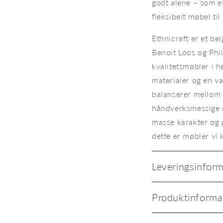
godt alene – som et 
fleksibelt møbel til
Ethnicraft er et b
Benoit Loos og Phi
kvalitetsmøbler i he
materialer og en va
balanserer mellom 
håndverksmessige 
masse karakter og 
dette er møbler vi 
Leveringsinfor
Produktinforma