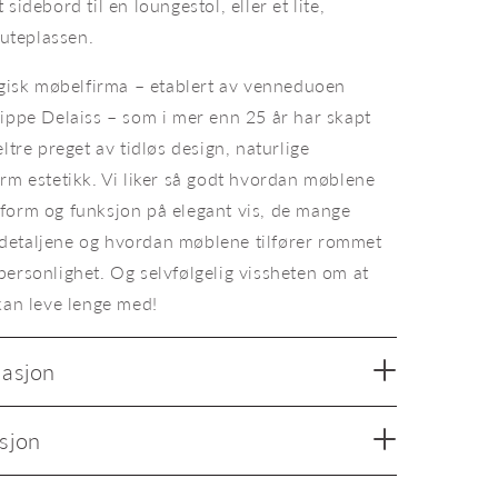
sidebord til en loungestol, eller et lite,
 uteplassen.
elgisk møbelfirma – etablert av venneduoen
lippe Delaiss – som i mer enn 25 år har skapt
ltre preget av tidløs design, naturlige
rm estetikk. Vi liker så godt hvordan møblene
form og funksjon på elegant vis, de mange
detaljene og hvordan møblene tilfører rommet
personlighet. Og selvfølgelig vissheten om at
kan leve lenge med!
masjon
sjon