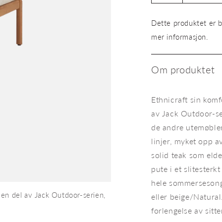
antallet
for
Dette produktet er b
Puff
Jack
mer informasjon.
Outdoor
Footstool
Om produktet
Ethnicraft sin komf
av Jack Outdoor-se
de andre utemøblen
linjer, myket opp a
solid teak som eld
pute i et slitesterk
hele sommersesonge
 en del av Jack Outdoor-serien,
Loungestol Jack Outdoor Loung
eller beige/Natural
pute i Off White.
forlengelse av sit