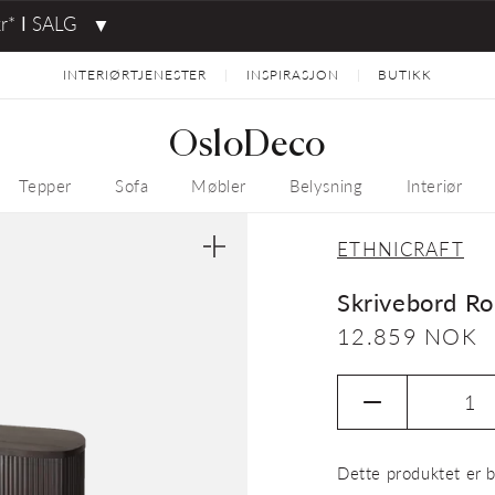
kr* ⅼ SALG
▼
INTERIØRTJENESTER
INSPIRASJON
BUTIKK
|
|
OsloDeco
Tepper
Sofa
Møbler
Belysning
Interiør
ETHNICRAFT
Åpne
medie
1
Skrivebord Ro
i
gallerivisning
Vanlig
12.859 NOK
pris
Senk
antallet
for
Dette produktet er b
Skrivebord