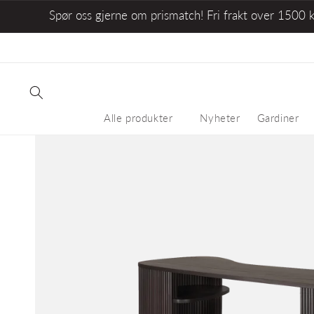
Spør oss gjerne om prismatch! Fri frakt over 1500 
Alle produkter
Nyheter
Gardiner