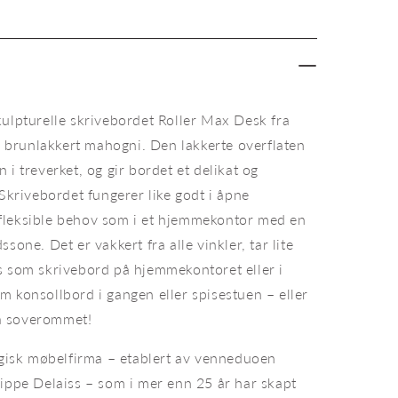
Roller
Max
Desk
kulpturelle skrivebordet Roller Max Desk fra
 i brunlakkert mahogni. Den lakkerte overflaten
 i treverket, og gir bordet et delikat og
 Skrivebordet fungerer like godt i åpne
fleksible behov som i et hjemmekontor med en
sone. Det er vakkert fra alle vinkler, tar lite
s som skrivebord på hjemmekontoret eller i
m konsollbord i gangen eller spisestuen – eller
å soverommet!
 Ethnicraft.
Skri
elgisk møbelfirma – etablert av venneduoen
lippe Delaiss – som i mer enn 25 år har skapt