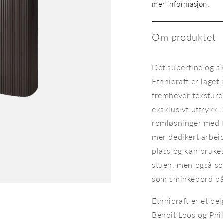
Roller
mer informasjon.
Max
Desk
Om produktet
Det superfine og s
Ethnicraft er laget
fremhever teksturen
eksklusivt uttrykk.
romløsninger med 
mer dedikert arbeids
plass og kan bruke
stuen, men også so
som sminkebord p
Skrivebord Roller Max Desk fra
Ethnicraft er et b
Benoit Loos og Phi