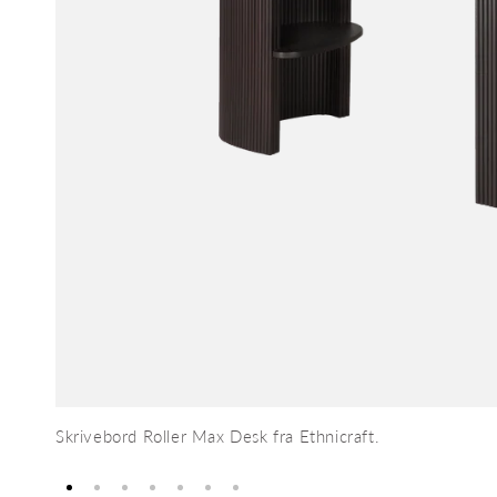
Skrivebord Roller Max Desk fra Ethnicraft.