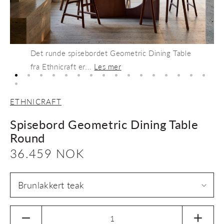
Det runde spisebordet Geometric Dining Table
fra Ethnicraft er...
Les mer
ETHNICRAFT
Spisebord Geometric Dining Table
Round
Vanlig
36.459 NOK
pris
Senk
Øk