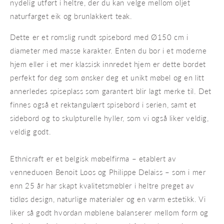
nydelig utført i heltre, der du kan velge mellom oljet
naturfarget eik og brunlakkert teak.
Dette er et romslig rundt spisebord med Ø150 cm i
diameter med masse karakter. Enten du bor i et moderne
hjem eller i et mer klassisk innredet hjem er dette bordet
perfekt for deg som ønsker deg et unikt møbel og en litt
annerledes spiseplass som garantert blir lagt merke til. Det
finnes også et rektangulært spisebord i serien, samt et
sidebord og to skulpturelle hyller, som vi også liker veldig,
veldig godt.
Ethnicraft er et belgisk møbelfirma – etablert av
venneduoen Benoit Loos og Philippe Delaiss – som i mer
enn 25 år har skapt kvalitetsmøbler i heltre preget av
tidløs design, naturlige materialer og en varm estetikk. Vi
liker så godt hvordan møblene balanserer mellom form og