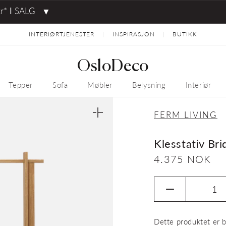
kr* ⅼ SALG
▼
INTERIØRTJENESTER
INSPIRASJON
BUTIKK
|
|
OsloDeco
Tepper
Sofa
Møbler
Belysning
Interiør
FERM LIVING
Åpne
medie
1
i
Klesstativ Bri
gallerivisning
Vanlig
4.375 NOK
pris
Senk
antallet
for
Dette produktet er b
Klesstativ