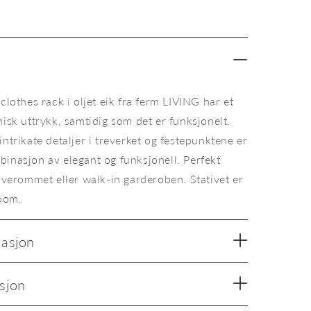
Bridge
Clothes
Rack
oljet
eik
 clothes rack i oljet eik fra ferm LIVING har et
nisk uttrykk, samtidig som det er funksjonelt.
intrikate detaljer i treverket og festepunktene er
binasjon av elegant og funksjonell. Perfekt
soverommet eller walk-in garderoben. Stativet er
room.
masjon
oljet eik
Kles
sjon