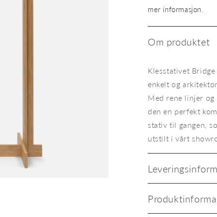
Bridge
mer informasjon.
Clothes
Rack
oljet
Om produktet
eik
Klesstativet Bridge
enkelt og arkitekto
Med rene linjer og 
den en perfekt kom
stativ til gangen, 
utstilt i vårt show
Leveringsinfor
Klesstativ Bridge Clothes Rack 
Produktinforma