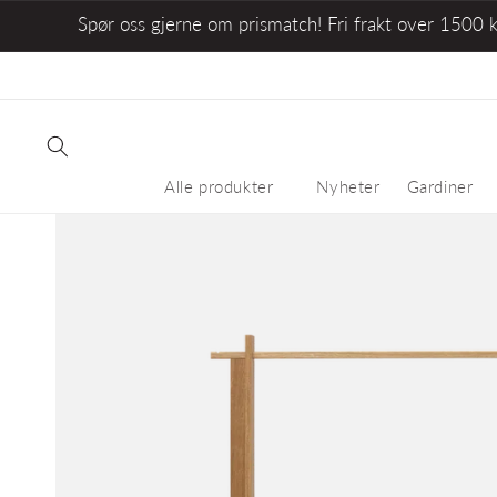
Spør oss gjerne om prismatch! Fri frakt over 1500 
Alle produkter
Nyheter
Gardiner