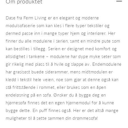
Om produktet
Dase fra Ferm Living er en elegant og moderne
modulsofaserie som kan kles i flere typer tekstiler og
dermed passe inn i mange typer hjem og interiører. Her
finner du alle modulene i serien, samt en mindre pute som
kan bestilles i tillegg. Serien er designet med komfort og
allsidighet i tankene – modulene har dype myke seter som
gir rikelig med plass til å hvile og slappe av. Endemodulene
har grasisøst buede siderammer, mens midtmodulen er
kledd i tekstil hele veien, noe som gjør at denne også kan
stå frittstående i rommet, eller brukes som en åpen
endeløsning på en sofa. Ønsker du å bygge deg en
hjørnesofa finnes det en egen hjørnemodul for å kunne
bygge dette. En puff finnes også. Her er det altså mange
muligheter til å sette sammen din drømmesofa!