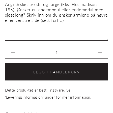
Angi ønsket tekstil og farge (Eks: Hot madison
195). Ønsker du endemodul eller endemodul med
sjeselong? Skriv inn om du ønsker armlene på høyre
eller venstre side (sett forfra).
Senk
Øk
antallet
antalle
for
for
Moduler
Modul
LEGG I HANDLEKURV
Dase
Dase
Dette produktet er bestillingsvare. Se
'Leveringsinformasjon' under for mer informasjon.