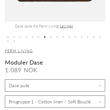
Dase pute fra Ferm Living
Les mer
FERM LIVING
Moduler Dase
Vanlig
1.089 NOK
pris