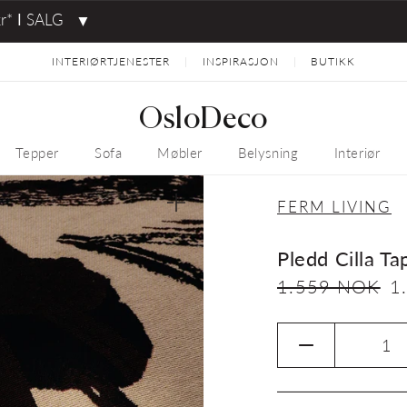
kr* ⅼ SALG
▼
INTERIØRTJENESTER
INSPIRASJON
BUTIKK
|
|
OsloDeco
Tepper
Sofa
Møbler
Belysning
Interiør
FERM LIVING
Åpne
medie
1
i
Pledd Cilla Ta
gallerivisning
Vanlig
1.559 NOK
Sa
1
pris
Senk
antallet
for