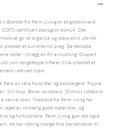
Pledd
Cilla
Tapestry
Blanket
try Blanket fra Ferm Living er et gobelinvevd
, GOTS-sertifisert økologisk bomull. Det
motivet gir et organisk og dekorativt uttrykk
er pleddet et kunstnerisk preg. De delikate
ene setter i tillegg en fin avslutning! Drapert
rukt som sengeteppe tilfører Cilla-pleddet et
ement i ethvert hjem.
k flere av våre favoritter og bestselgere. Ripple
il, Sill skap, Bevel spisebord, Distinct sofabord
r å nevne noen. Møblene fra Ferm living har
er laget av skikkelig gode materialer, og
a Ferm Living.
Pled
tive og funksjonelle. Ferm Living gjør det også
barn, de har nemlig mange fine barnemøbler til