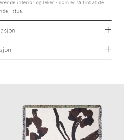
ende interiør og leker - som er så fint at de
nde i stua.
masjon
sjon