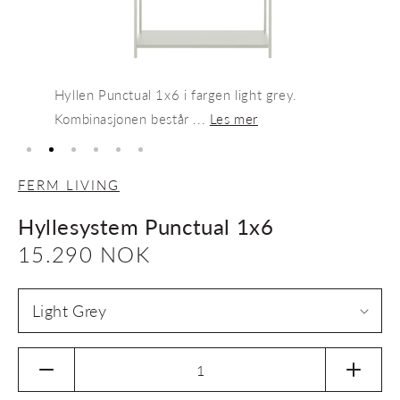
Hyllen Punctual 1x6 i fargen light grey.
Kombinasjonen består ...
Les mer
FERM LIVING
Hyllesystem Punctual 1x6
Vanlig
15.290 NOK
pris
Senk
Øk
antallet
antalle