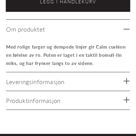
LEGG I HANDLEKURV
Calm
Calm
Cushion
Cushi
avlang
avlang
beige
beige
Om produktet
svart
svart
Med rolige farger og dempede linjer gir Calm cushion
en følelse av ro. Puten er laget i en taktil bomull-lin
miks, og har frynser langs to av sidene.
Leveringsinformasjon
Produktinformasjon