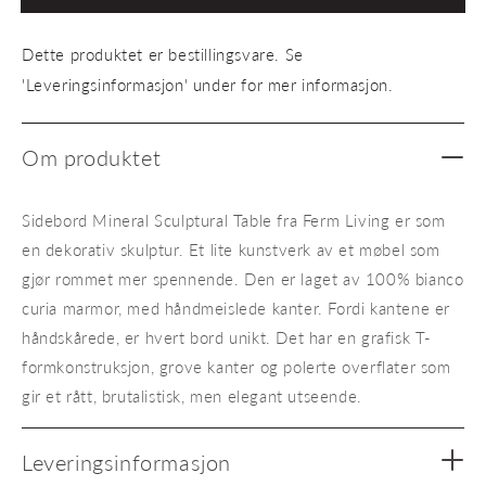
Sculptural
Sculpt
Table
Table
Dette produktet er bestillingsvare. Se
'Leveringsinformasjon' under for mer informasjon.
Om produktet
Sidebord Mineral Sculptural Table fra Ferm Living er som
en dekorativ skulptur. Et lite kunstverk av et møbel som
gjør rommet mer spennende. Den er laget av 100% bianco
curia marmor, med håndmeislede kanter. Fordi kantene er
håndskårede, er hvert bord unikt. Det har en grafisk T-
formkonstruksjon, grove kanter og polerte overflater som
gir et rått, brutalistisk, men elegant utseende.
Leveringsinformasjon