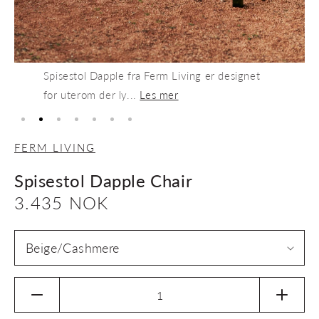
Spisestol Dapple fra Ferm Living er designet
for uterom der ly...
Les mer
FERM LIVING
Spisestol Dapple Chair
Vanlig
3.435 NOK
pris
Senk
Øk
antallet
antalle