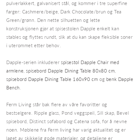
pulverlakkert, galvanisert stål, og kommer i tre superfine
farger: Cashmere/beige, Dark Chocolate/brun og Tea
Green/grønn. Den nette silhuetten og lette
konstruksjonen gjør at spisestolen Dapple enkelt kan
stables og flyttes rundt, slik at du kan skape fleksible soner
i uterommet etter behov.
Dapple-serien inkluderer
spisestol Dapple Chair med
armlene
,
spisebord Dapple Dining Table 80x80 cm
,
spisebord Dapple Dining Table 160x90 cm
og
benk Dapple
Bench
.
Ferm Living står bak flere av våre favoritter og
bestselgere. Ripple glass, Pond veggspeil, Sill skap, Bevel
spisebord, Distinct sofabord og Catena sofa, for å nevne
noen. Møblene fra Ferm living har varig aktualitet og er
laget av skikkelig gode materialer, og detaljene er