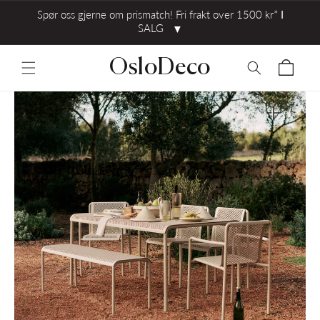
Spør oss gjerne om prismatch! Fri frakt over 1500 kr* ⅼ
SALG
▼
OsloDeco
Åpne
medie
2
i
ivisning
gallerivisni