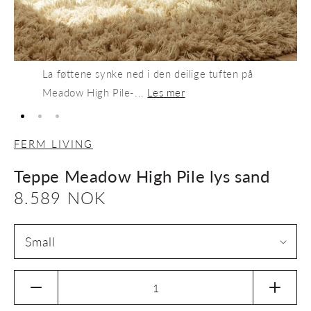
La føttene synke ned i den deilige tuften på
Meadow High Pile-...
Les mer
FERM LIVING
Teppe Meadow High Pile lys sand
Vanlig
8.589 NOK
pris
Senk
Øk
antallet
antalle