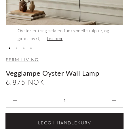
Oyster er i seg selv en funksjonell skulptur, og
gir et mykt, ...
Les mer
FERM LIVING
Vegglampe Oyster Wall Lamp
Vanlig
6.875 NOK
pris
Senk
Øk
antallet
antalle
for
for
Vegglampe
Veggl
LEGG I HANDLEKURV
Oyster
Oyster