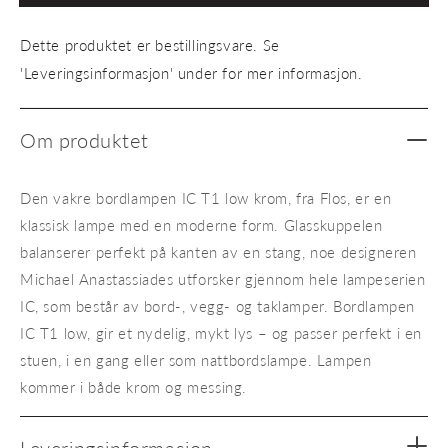
T1
T1
low
low
Dette produktet er bestillingsvare. Se
krom
krom
'Leveringsinformasjon' under for mer informasjon.
Om produktet
Den vakre bordlampen IC T1 low krom, fra Flos, er en
klassisk lampe med en moderne form. Glasskuppelen
balanserer perfekt på kanten av en stang, noe designeren
Michael Anastassiades utforsker gjennom hele lampeserien
IC, som består av bord-, vegg- og taklamper. Bordlampen
IC T1 low, gir et nydelig, mykt lys – og passer perfekt i en
stuen, i en gang eller som nattbordslampe. Lampen
kommer i både krom og messing.
Leveringsinformasjon