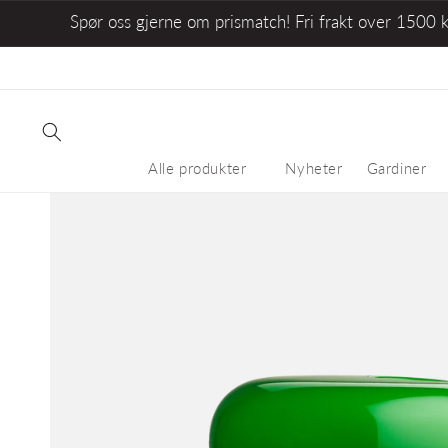
Spør oss gjerne om prismatch! Fri frakt over 1500 
Alle produkter
Nyheter
Gardiner