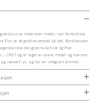
Snoopy
grønn
g eksklusive materialer møtes, kan fantastiske
fra Flos er et godt eksempel på det. Bordlampen
legendariske designerne Achille og Pier
i, i 1967 og er laget av blank metall og marmor.
og vakkert lys, og har en integrert dimmer.
masjon
sjon
Bor