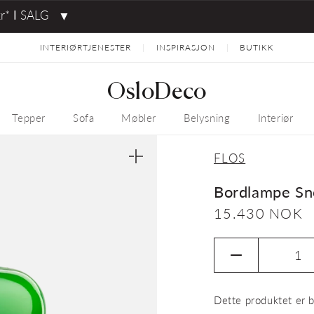
kr* ⅼ SALG
▼
INTERIØRTJENESTER
INSPIRASJON
BUTIKK
|
|
OsloDeco
Tepper
Sofa
Møbler
Belysning
Interiør
FLOS
Åpne
medie
1
Bordlampe Sn
i
gallerivisning
Vanlig
15.430 NOK
pris
Senk
antallet
for
Dette produktet er b
Bordlampe