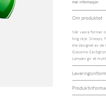
Snoopy
mer informasjon.
grønn
Om produktet
Når vakre former o
ting skje. Snoopy, 
ble designet av de 
Giacomo Castiglion
Lampen gir et mykt 
Leveringsinfor
Produktinforma
Bordlampe Snoopy grønn