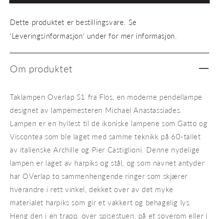
S1
S1
Dette produktet er bestillingsvare. Se
'Leveringsinformasjon' under for mer informasjon.
Om produktet
Taklampen Overlap S1 fra Flos, en moderne pendellampe
designet av lampemesteren Michael Anastassiades.
Lampen er en hyllest til de ikoniske lampene som Gatto og
Viscontea som ble laget med samme teknikk på 60-tallet
av italienske Archille og Pier​ Castiglioni​​. Denne nydelige
lampen er laget av harpiks og stål, og som navnet antyder
har OVerlap to sammenhengende ringer som skjærer
hverandre i rett vinkel, dekket over av det myke
materialet harpiks som gir et vakkert og behagelig lys.
Heng den i en trapp, over spisestuen, på et soverom eller i