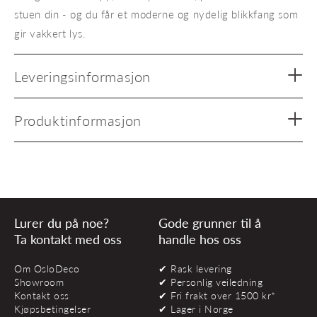
stuen din - og du får et moderne og nydelig blikkfang som
gir vakkert lys.
Leveringsinformasjon
Produktinformasjon
Lurer du på noe?
Gode grunner til å
Ta kontakt med oss
handle hos oss
Om OsloDeco
✔ Rask levering
Showroom
✔ Personlig veiledning
Kontakt oss
✔ Fri frakt over 1500 kr*
Kjøpsbetingelser
✔ Lager i Norge