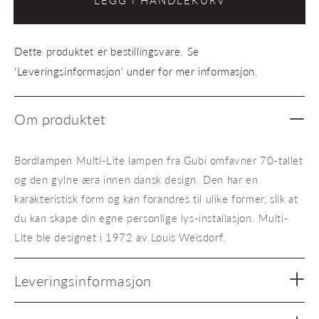
LEGG I HANDLEKURV
Multi-
Multi-
Lite
Lite
table
table
Dette produktet er bestillingsvare. Se
lamp
lamp
hvit/krom
hvit/k
'Leveringsinformasjon' under for mer informasjon.
Om produktet
Bordlampen Multi-Lite lampen fra Gubi omfavner 70-tallet
og den gylne æra innen dansk design. Den har en
karakteristisk form og kan forandres til ulike former, slik at
du kan skape din egne personlige lys-installasjon. Multi-
Lite ble designet i 1972 av Louis Weisdorf.
Leveringsinformasjon