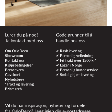
Lurer du på noe?
Gode grunner til å
Ta kontakt med oss
handle hos oss
Om OsloDeco
✔ Rask levering
Showroom
✔ Personlig veiledning
Kontakt oss
✔ Fri frakt over 1500 kr*
Kjøpsbetingelser
✔ Lager i Norge
Personvern
✔ Personlig kundeservice
Gavekort
✔ Smidig hjemlevering
Nyhetsbrev
*Frakt og levering
Prismatch
Vil du har inspirasjon, nyheter og fordeler
fra OsloDeco? Legg igjen din e-postadresse.