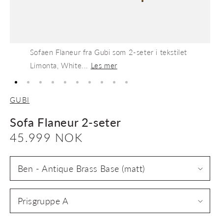
Sofaen Flaneur fra Gubi som 2-seter i tekstilet
Limonta, White...
Les mer
GUBI
Sofa Flaneur 2-seter
Vanlig
45.999 NOK
pris