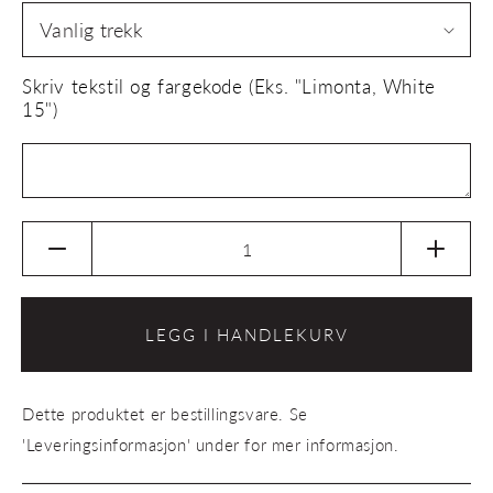
Skriv tekstil og fargekode (Eks. "Limonta, White
15")
Senk
Øk
antallet
antalle
for
for
Sofa
Sofa
LEGG I HANDLEKURV
Flaneur
Flaneu
2-
2-
seter
seter
Dette produktet er bestillingsvare. Se
'Leveringsinformasjon' under for mer informasjon.