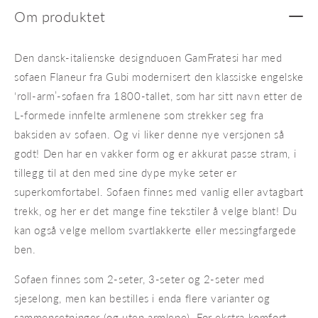
Om produktet
Den dansk-italienske designduoen GamFratesi har med
sofaen Flaneur fra Gubi modernisert den klassiske engelske
‘roll-arm’-sofaen fra 1800-tallet, som har sitt navn etter de
L-formede innfelte armlenene som strekker seg fra
baksiden av sofaen. Og vi liker denne nye versjonen så
godt! Den har en vakker form og er akkurat passe stram, i
tillegg til at den med sine dype myke seter er
superkomfortabel. Sofaen finnes med vanlig eller avtagbart
trekk, og her er det mange fine tekstiler å velge blant! Du
kan også velge mellom svartlakkerte eller messingfargede
ben.
Sofaen finnes som 2-seter, 3-seter og 2-seter med
sjeselong, men kan bestilles i enda flere varianter og
sammensetninger (og uten armlene). For ekstra komfort