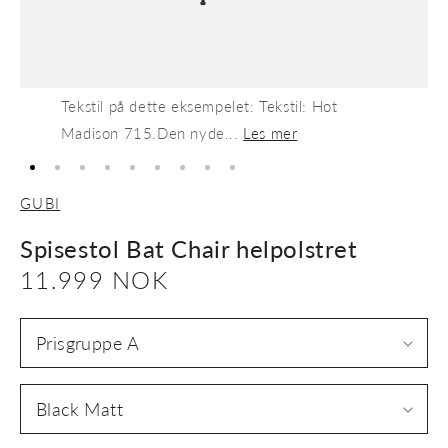
Tekstil på dette eksempelet: Tekstil: Hot
Madison 715.Den nyde...
Les mer
GUBI
Spisestol Bat Chair helpolstret
Vanlig
11.999 NOK
pris