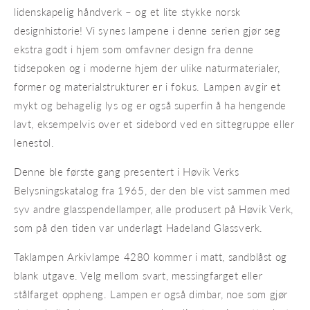
lidenskapelig håndverk – og et lite stykke norsk
designhistorie! Vi synes lampene i denne serien gjør seg
ekstra godt i hjem som omfavner design fra denne
tidsepoken og i moderne hjem der ulike naturmaterialer,
former og materialstrukturer er i fokus. Lampen avgir et
mykt og behagelig lys og er også superfin å ha hengende
lavt, eksempelvis over et sidebord ved en sittegruppe eller
lenestol.
Denne ble første gang presentert i Høvik Verks
Belysningskatalog fra 1965, der den ble vist sammen med
syv andre glasspendellamper, alle produsert på Høvik Verk,
som på den tiden var underlagt Hadeland Glassverk.
Taklampen Arkivlampe 4280 kommer i matt, sandblåst og
blank utgave. Velg mellom svart, messingfarget eller
stålfarget oppheng. Lampen er også dimbar, noe som gjør