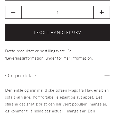
Senk
Øk
antallet
antalle
for
for
Puff
Puff
LEGG I HANDLEKURV
Mags
Mags
Ottoman
Ottom
01
01
Dette produktet er bestillingsvare. Se
'Leveringsinformasjon' under for mer informasjon.
Om produktet
Den enkle og minimalistiske sofaen Mags fra Hay, er alt en
sofa skal være. Komfortabel, elegant og avslappet. Det
stilrene designet gjør at den har vært populær i mange år,
og kommer til å holde seg aktuell i mange tiår. Den