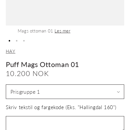
Mags ottoman 01
Les mer
HAY
Puff Mags Ottoman 01
Vanlig
10.200 NOK
pris
Skriv tekstil og fargekode (Eks. "Hallingdal 160")