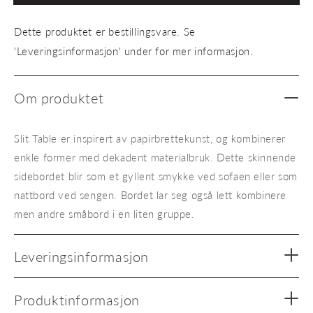
Table
Table
round
round
Dette produktet er bestillingsvare. Se
messing
messi
'Leveringsinformasjon' under for mer informasjon.
Om produktet
Slit Table er inspirert av papirbrettekunst, og kombinerer
enkle former med dekadent materialbruk. Dette skinnende
sidebordet blir som et gyllent smykke ved sofaen eller som
nattbord ved sengen. Bordet lar seg også lett kombinere
men andre småbord i en liten gruppe.
Leveringsinformasjon
Produktinformasjon