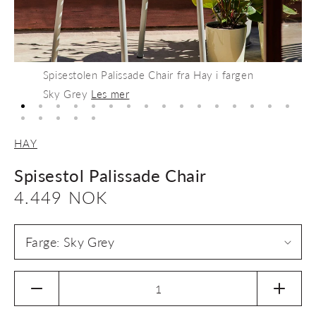
Spisestolen Palissade Chair fra Hay i fargen
Sky Grey
Les mer
HAY
Spisestol Palissade Chair
Vanlig
4.449 NOK
pris
Senk
Øk
antallet
antalle