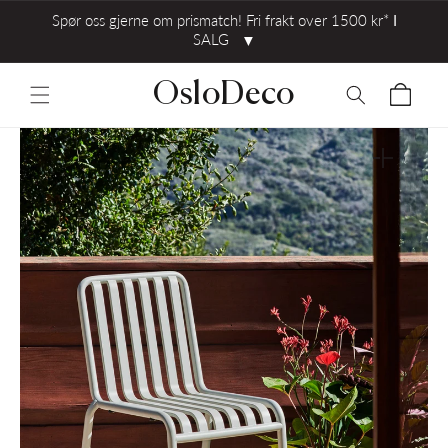
Spør oss gjerne om prismatch! Fri frakt over 1500 kr* ⅼ
SALG
▼
OsloDeco
Åpne
medie
1
i
gallerivisni