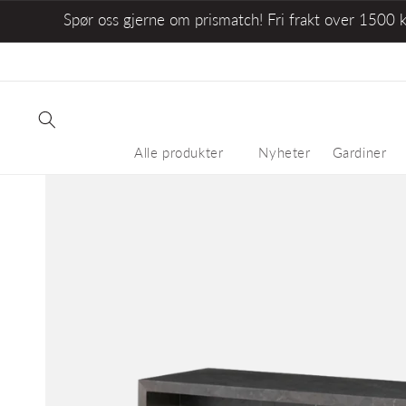
Spør oss gjerne om prismatch! Fri frakt over 1500 
Alle produkter
Nyheter
Gardiner