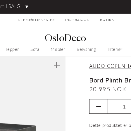
kr* ⅼ SALG
▼
INTERIØRTJENESTER
INSPIRASJON
BUTIKK
|
|
OsloDeco
Tepper
Sofa
Møbler
Belysning
Interiør
AUDO COPENH
Åpne
medie
1
Bord Plinth B
i
gallerivisning
Vanlig
20.995 NOK
pris
Senk
antallet
for
Dette produktet er b
Bord