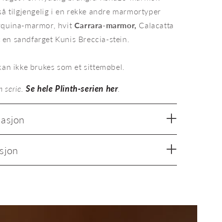
så tilgjengelig i en rekke andre marmortyper
rquina-marmor, hvit
Carrara-marmor,
Calacatta
en sandfarget Kunis Breccia-stein.
kan ikke brukes som et sittemøbel.
Se hele Plinth-serien her
n serie.
.
masjon
sjon