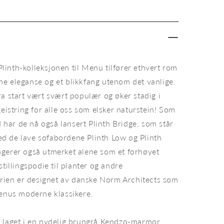
Plinth
Bridge
Kendzo
Grey
gråbrun
marmor
inth-kolleksjonen til Menu tilfører ethvert rom
e eleganse og et blikkfang utenom det vanlige.
a start vært svært populær og øker stadig i
geistring for alle oss som elsker naturstein! Som
dd har de nå også lansert Plinth Bridge, som står
 de lave sofabordene Plinth Low og Plinth
gerer også utmerket alene som et forhøyet
stillingspodie til planter og andre
Serien er designet av danske Norm Architects som
Menus moderne klassikere.
inth er det utvilsomt de vakre naturmaterialene som spiller
Den 
som utstillingsplass til favorittobjektene dine eller som et
gled
 laget i en nydelig brungrå Kendzo-marmor.