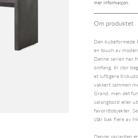
Plinth
mer informasjon.
Bridge
Kendzo
Grey
Om produktet
gråbrun
marmor
Den kubeformede Pl
en touch av modern
Denne serien har fr
omfang, til stor be
et luftigere tilsku
vakkert sammen med
Grand, men det fun
salongbord eller ut
favorittobjekter. 
står bak flere av 
I den renskårne møbelserien Pl
hovedrollen. Bruk Plinth Bridge 
forhøyet sofa- eller sidebord.
Denne varianten er