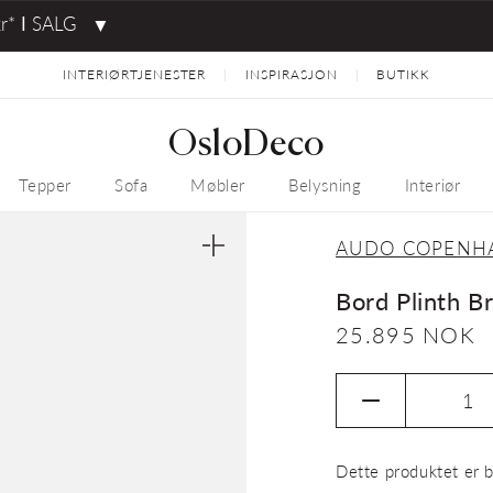
kr* ⅼ SALG
▼
INTERIØRTJENESTER
INSPIRASJON
BUTIKK
|
|
OsloDeco
Tepper
Sofa
Møbler
Belysning
Interiør
AUDO COPENH
Åpne
medie
1
Bord Plinth B
i
gallerivisning
Vanlig
25.895 NOK
pris
Senk
antallet
for
Dette produktet er b
Bord