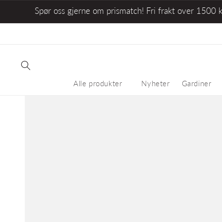
Spør oss gjerne om prismatch! Fri frakt over 1500 
Alle produkter
Nyheter
Gardiner