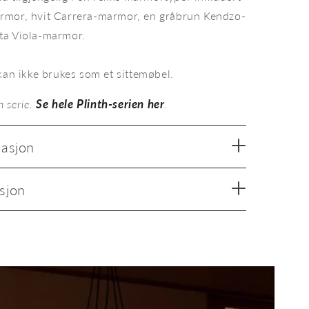
rmor, hvit Carrera-marmor, en gråbrun Kendzo-
ta Viola-marmor.
kan ikke brukes som et sittemøbel.
Se hele Plinth-serien her
n serie.
.
masjon
sjon