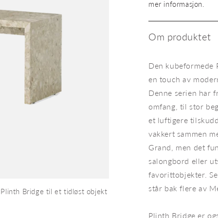
Plinth
mer informasjon.
Bridge
Kunis
Breccia-
Om produktet
stein
Den kubeformede Pl
en touch av modern
Denne serien har fr
omfang, til stor be
et luftigere tilsku
vakkert sammen med
Grand, men det fun
salongbord eller ut
favorittobjekter. 
står bak flere av 
linth Bridge til et tidløst objekt
I Plinth-serien finnes det også
materialet gå igjen i andre el
Plinth Bridge er og