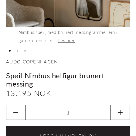
Nimbus speil, med brunert messingramme. Fin i
garderoben eller...
Les mer
AUDO COPENHAGEN
Speil Nimbus helfigur brunert
messing
Vanlig
13.195 NOK
pris
Senk
Øk
antallet
antalle
for
for
Speil
Speil