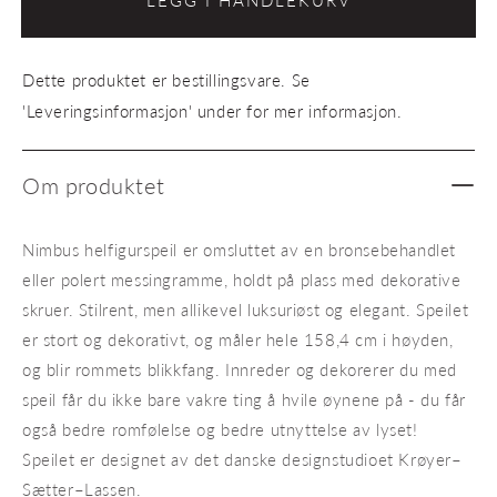
LEGG I HANDLEKURV
Nimbus
Nimbu
helfigur
helfigu
brunert
bruner
Dette produktet er bestillingsvare. Se
messing
messi
'Leveringsinformasjon' under for mer informasjon.
Om produktet
Nimbus helfigurspeil er omsluttet av en bronsebehandlet
eller polert messingramme, holdt på plass med dekorative
skruer. Stilrent, men allikevel luksuriøst og elegant. Speilet
er stort og dekorativt, og måler hele 158,4 cm i høyden,
og blir rommets blikkfang. Innreder og dekorerer du med
speil får du ikke bare vakre ting å hvile øynene på - du får
også bedre romfølelse og bedre utnyttelse av lyset!
Speilet er designet av det danske designstudioet Krøyer–
Sætter–Lassen.