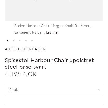
Stolen Harbour Chair i fargen Khaki fra Menu,
så dagens lys da...
Les mer
AUDO COPENHAGEN
Spisestol Harbour Chair upolstret
steel base svart
Vanlig
4.195 NOK
pris