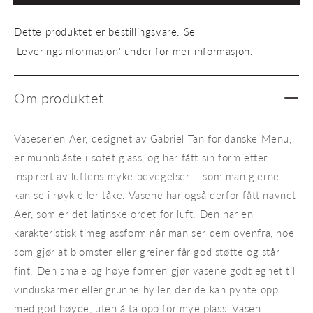
33
33
Smoke
Smok
Dette produktet er bestillingsvare. Se
'Leveringsinformasjon' under for mer informasjon.
Om produktet
Vaseserien Aer, designet av Gabriel Tan for danske Menu,
er munnblåste i sotet glass, og har fått sin form etter
inspirert av luftens myke bevegelser – som man gjerne
kan se i røyk eller tåke. Vasene har også derfor fått navnet
Aer, som er det latinske ordet for luft. Den har en
karakteristisk timeglassform når man ser dem ovenfra, noe
som gjør at blomster eller greiner får god støtte og står
fint. Den smale og høye formen gjør vasene godt egnet til
vinduskarmer eller grunne hyller, der de kan pynte opp
med god høyde, uten å ta opp for mye plass. Vasen