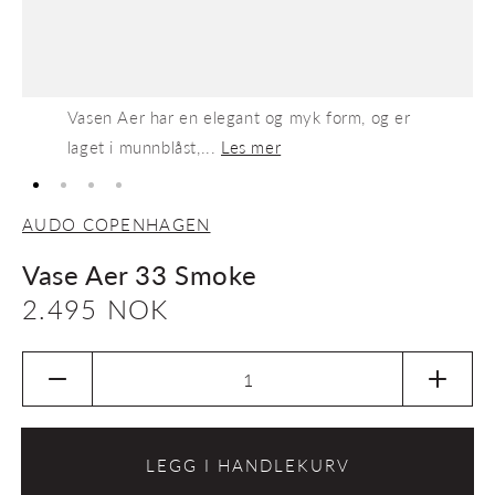
Vasen Aer har en elegant og myk form, og er
laget i munnblåst,...
Les mer
AUDO COPENHAGEN
Vase Aer 33 Smoke
Vanlig
2.495 NOK
pris
Senk
Øk
antallet
antalle
for
for
Vase
Vase
LEGG I HANDLEKURV
Aer
Aer