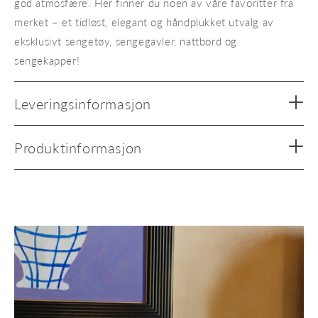
god atmosfære. Her finner du noen av våre favoritter fra
merket – et tidløst, elegant og håndplukket utvalg av
eksklusivt sengetøy, sengegavler, nattbord og
sengekapper!
Leveringsinformasjon
Produktinformasjon