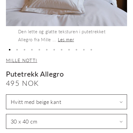
Den lette og glatte teksturen i putetrekket
Allegro fra Mille ...
Les mer
MILLE NOTTI
Putetrekk Allegro
Vanlig
495 NOK
pris