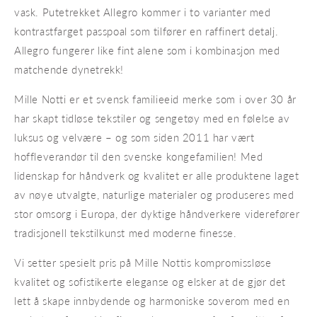
vask. Putetrekket Allegro kommer i to varianter med
kontrastfarget passpoal som tilfører en raffinert detalj.
Allegro fungerer like fint alene som i kombinasjon med
matchende dynetrekk!
Mille Notti er et svensk familieeid merke som i over 30 år
har skapt tidløse tekstiler og sengetøy med en følelse av
luksus og velvære – og som siden 2011 har vært
hoffleverandør til den svenske kongefamilien! Med
lidenskap for håndverk og kvalitet er alle produktene laget
av nøye utvalgte, naturlige materialer og produseres med
stor omsorg i Europa, der dyktige håndverkere viderefører
tradisjonell tekstilkunst med moderne finesse.
Vi setter spesielt pris på Mille Nottis kompromissløse
kvalitet og sofistikerte eleganse og elsker at de gjør det
lett å skape innbydende og harmoniske soverom med en