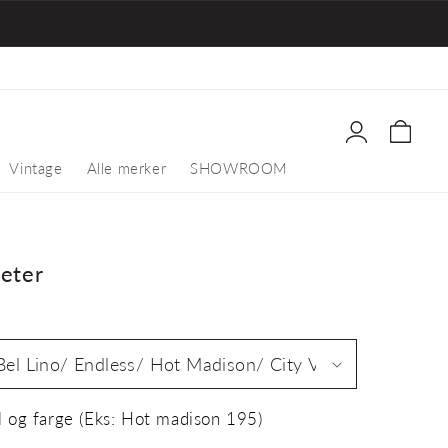
Logg
inn
Vintage
Alle merker
SHOWROOM
Åpne
medie
4
eter
i
gallerivisnin
il og farge (Eks: Hot madison 195)