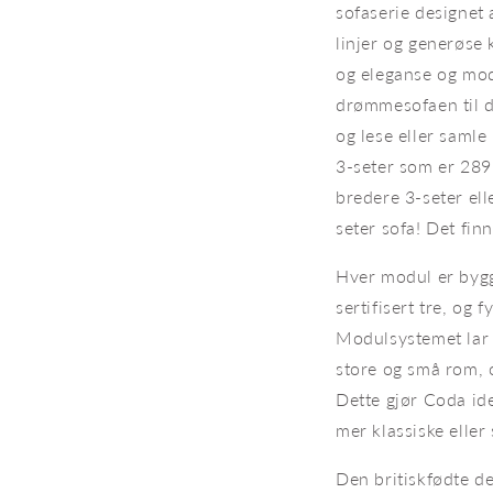
sofaserie designet
linjer og generøse
og eleganse og mod
drømmesofaen til d
og lese eller saml
3-seter som er 289
bredere 3-seter el
seter sofa!
Det finn
Hver modul er bygg
sertifisert tre, og 
Modulsystemet lar 
store og små rom, o
Dette gjør Coda ide
mer klassiske eller
Den britiskfødte d