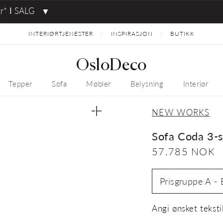
kr* ⅼ SALG
▼
INTERIØRTJENESTER
INSPIRASJON
BUTIKK
|
|
OsloDeco
Tepper
Sofa
Møbler
Belysning
Interiør
NEW WORKS
Åpne
medie
3
Sofa Coda 3-s
i
gallerivisning
Vanlig
57.785 NOK
pris
Angi ønsket tekst