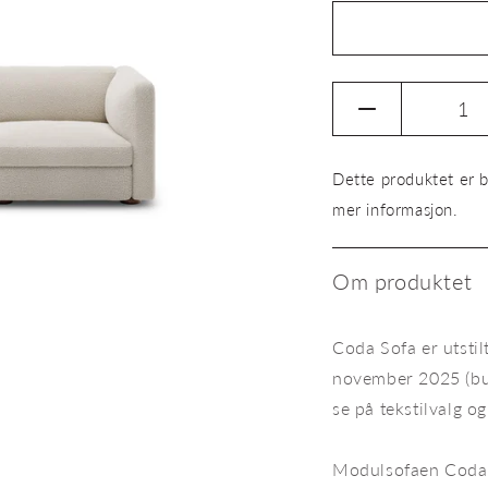
Senk
antallet
for
Dette produktet er b
Sofa
Coda
mer informasjon.
3-
seter
Om produktet
Coda Sofa er utstil
november 2025 (buet
se på tekstilvalg o
Coda finnes også som buet 3-s
Modulsofaen Coda f