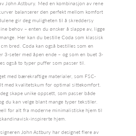
 av John Astbury. Med en kombinasjon av rene
 kurver balanserer den perfekt mellom komfort
ulene gir deg muligheten til å skreddersy
ine behov – enten du ønsker å slappe av, ligge
e mange. Her kan du bestille Coda som klassisk
 cm bred. Coda kan også bestilles som en
ler 3-seter med åpen ende – og som en buet 3-
es også to typer puffer som passer til.
et med bærekraftige materialer, som FSC-
fylt med kvalitetskum for optimal sittekomfort.
deg skape unike oppsett, som passer både
g du kan velge blant mange typer tekstiler.
ell for alt fra moderne minimalistiske hjem til
 skandinavisk-inspirerte hjem.
esigneren John Astbury har designet flere av