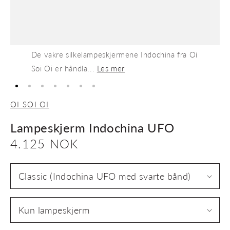
De vakre silkelampeskjermene Indochina fra Oi
Soi Oi er håndla...
Les mer
OI SOI OI
Lampeskjerm Indochina UFO
Vanlig
4.125 NOK
pris