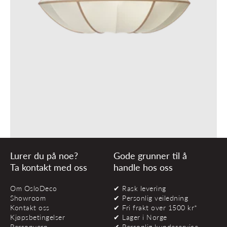
Lurer du på noe?
Gode grunner til å
Ta kontakt med oss
handle hos oss
Om OsloDeco
✔ Rask levering
Showroom
✔ Personlig veiledning
Kontakt oss
✔ Fri frakt over 1500 kr*
Kjøpsbetingelser
✔ Lager i Norge
Personvern
✔ Personlig kundeservice