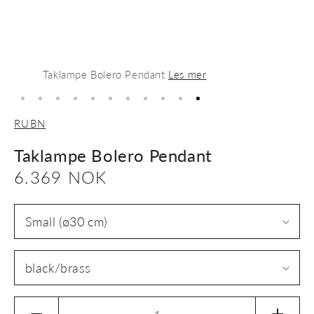
Taklampe Bolero Pendant
Les mer
RUBN
Taklampe Bolero Pendant
Vanlig
6.369 NOK
pris