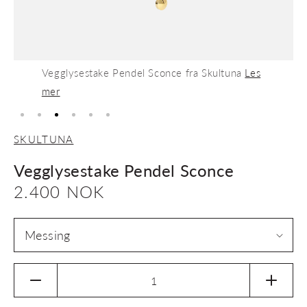
Vegglysestake Pendel Sconce fra Skultuna
Les
mer
SKULTUNA
Vegglysestake Pendel Sconce
Vanlig
2.400 NOK
pris
Senk
Øk
antallet
antalle