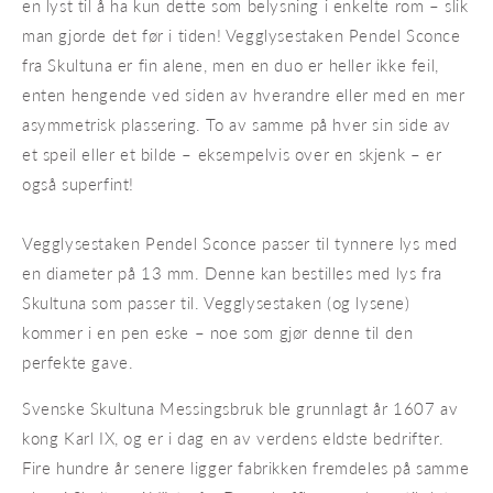
en lyst til å ha kun dette som belysning i enkelte rom – slik
man gjorde det før i tiden! Vegglysestaken Pendel Sconce
fra Skultuna er fin alene, men en duo er heller ikke feil,
enten hengende ved siden av hverandre eller med en mer
asymmetrisk plassering. To av samme på hver sin side av
et speil eller et bilde – eksempelvis over en skjenk – er
også superfint!
Vegglysestaken Pendel Sconce passer til tynnere lys med
en diameter på 13 mm. Denne kan bestilles med lys fra
Skultuna som passer til. Vegglysestaken (og lysene)
kommer i en pen eske – noe som gjør denne til den
perfekte gave.
Svenske Skultuna Messingsbruk ble grunnlagt år 1607 av
kong Karl IX, og er i dag en av verdens eldste bedrifter.
Fire hundre år senere ligger fabrikken fremdeles på samme