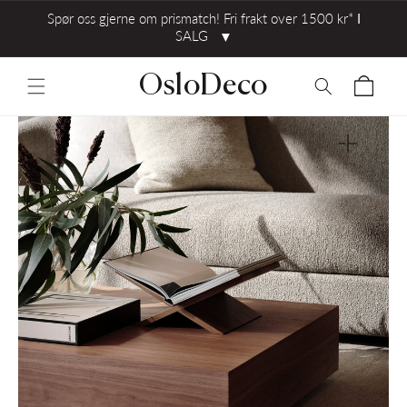
Spør oss gjerne om prismatch! Fri frakt over 1500 kr* ⅼ
SALG
▼
OsloDeco
Åpne
medie
1
i
gallerivisni