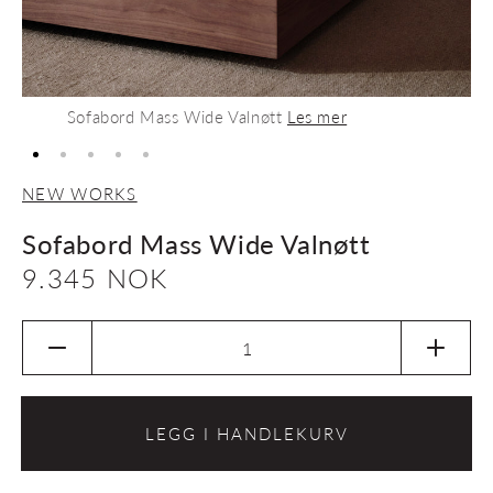
Sofabord Mass Wide Valnøtt
Les mer
NEW WORKS
Sofabord Mass Wide Valnøtt
Vanlig
9.345 NOK
pris
Senk
Øk
antallet
antalle
for
for
Sofabord
Sofab
LEGG I HANDLEKURV
Mass
Mass
Wide
Wide