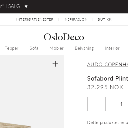
kr* ⅼ SALG
▼
INTERIØRTJENESTER
INSPIRASJON
BUTIKK
|
|
OsloDeco
Tepper
Sofa
Møbler
Belysning
Interiør
AUDO COPENH
Åpne
medie
1
Sofabord Plin
i
gallerivisning
Vanlig
32.295 NOK
pris
Senk
antallet
for
Dette produktet er b
Sofabord