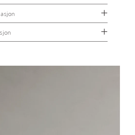
masjon
sjon