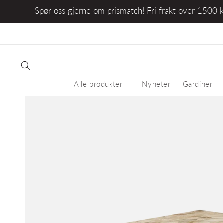
Spør oss gjerne om prismatch! Fri frakt over 1500 
Alle produkter
Nyheter
Gardiner