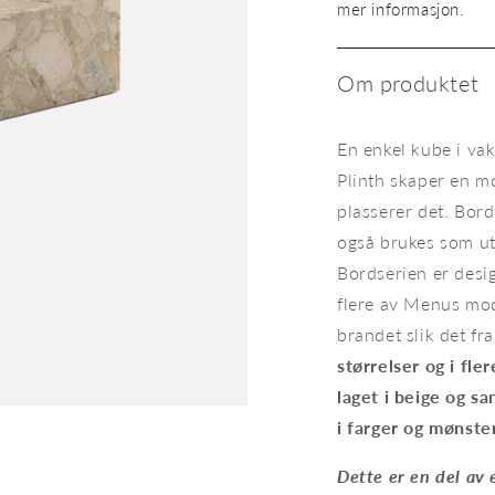
Plinth
mer informasjon.
Low
sand
Kunis
Om produktet
Breccia
En enkel kube i vak
Plinth skaper en m
plasserer det. Bor
også brukes som utst
Bordserien er desi
flere av Menus mod
brandet slik det fr
størrelser og i fl
laget i beige og s
i farger og mønste
Sofabord Plinth Low sand Kuni
Dette er en del av 