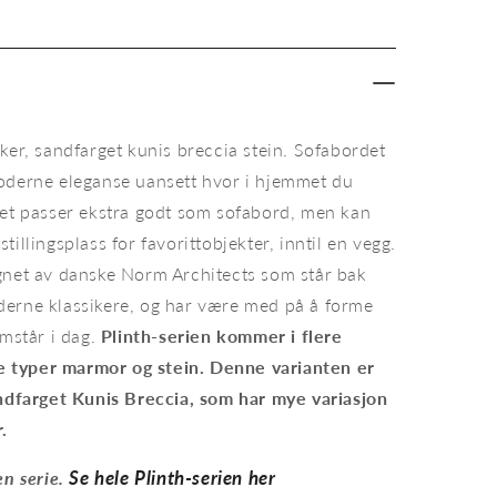
Plinth
Low
sand
Kunis
Breccia
ker, sandfarget kunis breccia stein. Sofabordet
oderne eleganse uansett hvor i hjemmet du
det passer ekstra godt som sofabord, men kan
illingsplass for favorittobjekter, inntil en vegg.
gnet av danske Norm Architects som står bak
erne klassikere, og har være med på å forme
amstår i dag.
Plinth-serien kommer i flere
ere typer marmor og stein. Denne varianten er
andfarget Kunis Breccia, som har mye variasjon
r.
s Breccia
Sofa
Se hele Plinth-serien her
en serie.