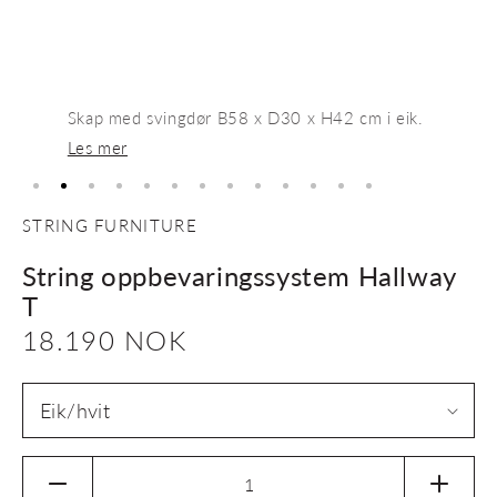
Skap med svingdør B58 x D30 x H42 cm i eik.
Les mer
STRING FURNITURE
String oppbevaringssystem Hallway
T
Vanlig
18.190 NOK
pris
Senk
Øk