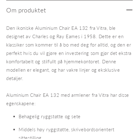
&amp;
&amp;
tilt-
tilt-
Om produktet
funksjon)
funksj
Den ikoniske Aluminium Chair EA 132 fra Vitra, ble
designet av Charles og Ray Eames i 1958. Dette er en
klassiker som kommer til å bo med deg for alltid, og den er
perfekt hvis du vil gjøre en investering som gjør det ekstra
komfortabelt og stilfullt på hjemmekontoret. Denne
modellen er elegant, og har vakre linjer og eksklusive
detaljer.
A
luminium Chair EA 132 med armlener fra Vitra har disse
egenskapene:
Behagelig ryggstøtte og sete
Middels høy ryggstøtte, skrivebordsorientert
sittestilling