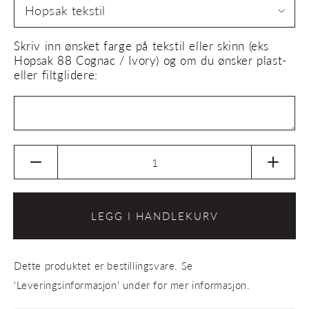
Skriv inn ønsket farge på tekstil eller skinn (eks
Hopsak 88 Cognac / Ivory) og om du ønsker plast-
eller filtglidere:
Senk
Øk
antallet
antalle
for
for
Kontorstol
Kontor
LEGG I HANDLEKURV
Aluminium
Alumi
Chair
Chair
EA
EA
Dette produktet er bestillingsvare. Se
132
132
(swivel,
(swivel
'Leveringsinformasjon' under for mer informasjon.
høydejustering
høydej